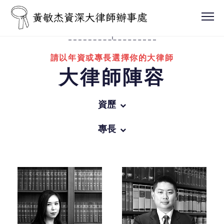
請以年資或專長選擇你的大律師
大律師陣容
資歷
所有
專長
辦事處領導人
所有
資深大律師
商業罪行
越15年獲認許年資的大律師
一般刑事訴訟
越10年獲認許年資的大律師
民事訴訟