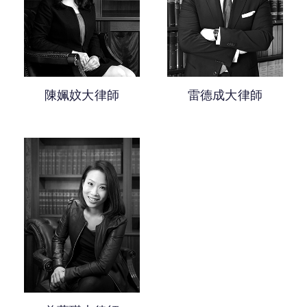
越5年獲認許年資的大律師
家事法
0-5年獲認許年資的大律師
司法覆核及其他公共法訴訟
人身傷害及僱員補償
陳姵妏大律師
雷德成大律師
公民權利
妨礙公共秩序
調解及替代糾紛解決
航運訴訟
紀律聆訊
死因研訊