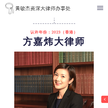
认许年份：2023（香港）
方嘉炜大律师