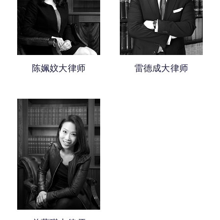
越5年获认许年资的大律师
民事诉讼
0-5年获认许年资的大律师
司法覆核及其他公共法诉讼
人身伤害及雇员补偿
陈姵妏大律师
雷德成大律师
调解及替代纠纷解决
公民权利
妨碍公共秩序
航运诉讼
纪律聆讯
死因研讯