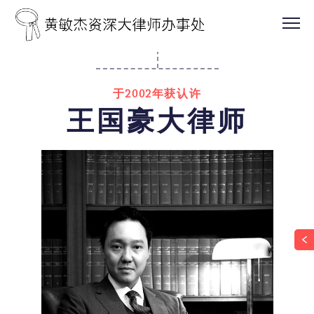
于2002年获认许
王国豪大律师