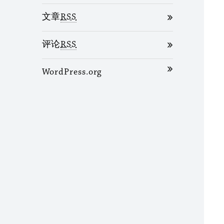
文章
RSS
评论
RSS
WordPress.org