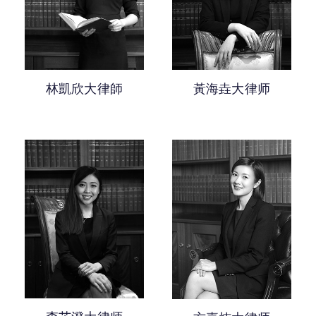
林凱欣大律師
黃海垚大律师