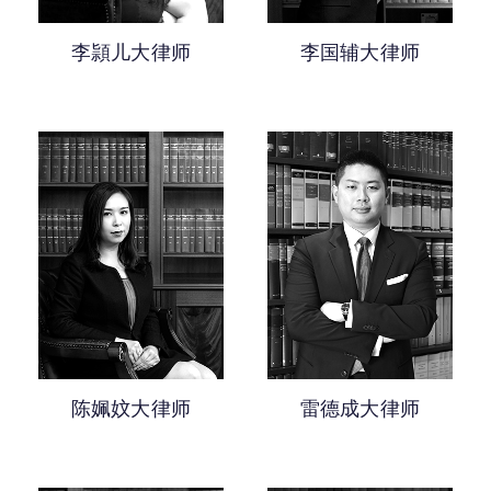
李頴儿大律师
李国辅大律师
陈姵妏大律师
雷德成大律师