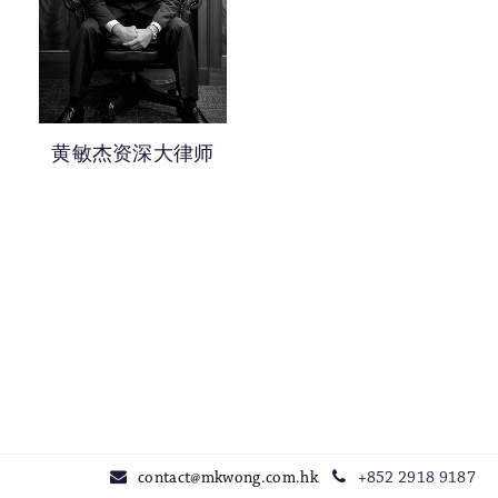
越5年获认许年资的大律师
民事诉讼
0-5年获认许年资的大律师
司法覆核及其他公共法诉讼
人身伤害及雇员补偿
黄敏杰资深大律师
调解及替代纠纷解决
公民权利
妨碍公共秩序
航运诉讼
纪律聆讯
死因研讯
contact@mkwong.com.hk
+852 2918 9187