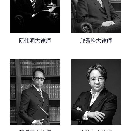
越5年获认许年资的大律师
民事诉讼
0-5年获认许年资的大律师
司法覆核及其他公共法诉讼
人身伤害及雇员补偿
阮伟明大律师
邝秀峰大律师
调解及替代纠纷解决
公民权利
妨碍公共秩序
航运诉讼
纪律聆讯
死因研讯