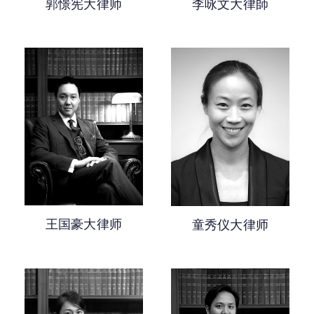
郭憬宪大律师
李咏文大律師
王国豪大律师
童秀仪大律师