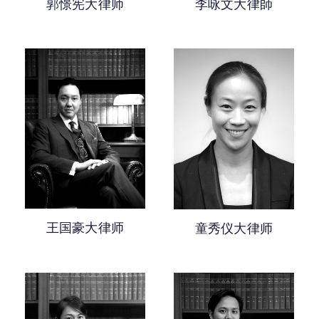
郭憬宪大律师
李咏文大律師
王国豪大律师
童秀仪大律师