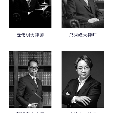
越5年获认许年资的大律师
民事诉讼
0-5年获认许年资的大律师
司法覆核及其他公共法诉讼
人身伤害及雇员补偿
阮伟明大律师
邝秀峰大律师
调解及替代纠纷解决
公民权利
妨碍公共秩序
航运诉讼
纪律聆讯
死因研讯