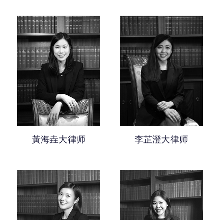
李芷澄大律师
黃海垚大律师