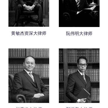
越5年获认许年资的大律师
民事诉讼
0-5年获认许年资的大律师
司法覆核及其他公共法诉讼
人身伤害及雇员补偿
黄敏杰资深大律师
阮伟明大律师
调解及替代纠纷解决
公民权利
妨碍公共秩序
航运诉讼
纪律聆讯
死因研讯