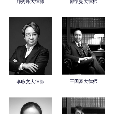
邝秀峰大律师
郭憬宪大律师
王国豪大律师
李咏文大律師