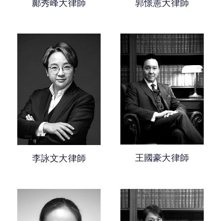
鄺秀峰大律師
郭憬憲大律師
王國豪大律師
李詠文大律師