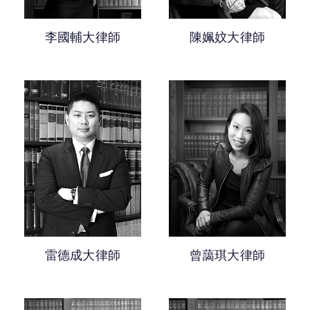
李國輔大律師
陳姵妏大律師
雷德成大律師
曾藹琪大律師