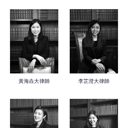
李芷澄大律師
黃海垚大律師