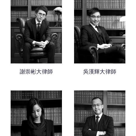
謝崇彬大律師
吳漢輝大律師