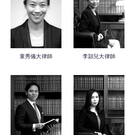
童秀儀大律師
李頴兒大律師