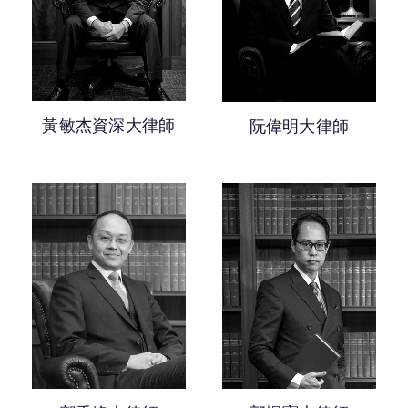
越5年獲認許年資的大律師
家事法
0-5年獲認許年資的大律師
司法覆核及其他公共法訴訟
人身傷害及僱員補償
黃敏杰資深大律師
阮偉明大律師
公民權利
妨礙公共秩序
調解及替代糾紛解決
航運訴訟
紀律聆訊
死因研訊